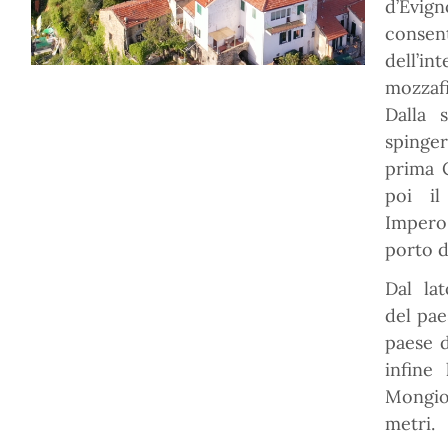
d’Evign
consen
dell’in
mozzaf
Dalla 
spinge
prima 
poi il
Impero
porto d
Dal la
del pae
paese 
infine
Mongio
metri.