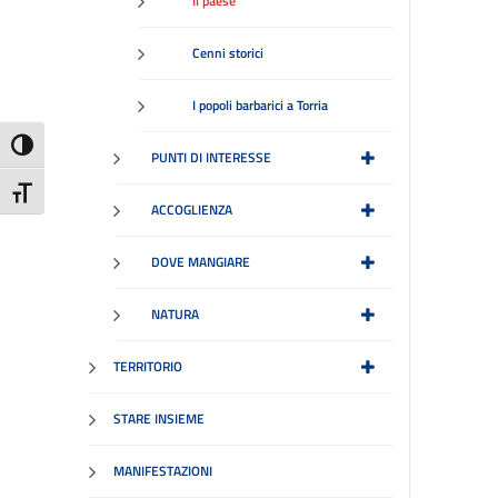
Il paese
Cenni storici
I popoli barbarici a Torria
Attiva/disattiva alto contrasto
PUNTI DI INTERESSE
Attiva/disattiva dimensione testo
ACCOGLIENZA
DOVE MANGIARE
NATURA
TERRITORIO
STARE INSIEME
MANIFESTAZIONI