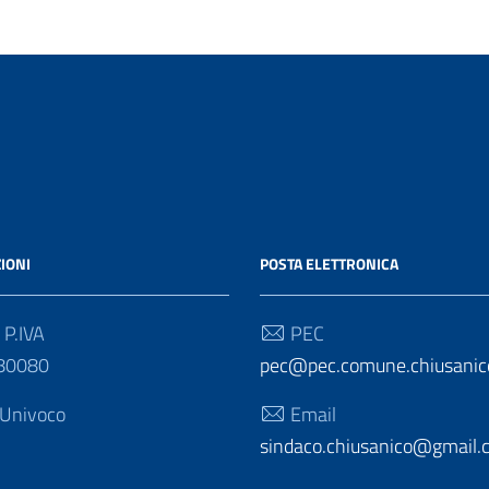
o
IONI
POSTA ELETTRONICA
 P.IVA
PEC
80080
pec@pec.comune.chiusanico
 Univoco
Email
sindaco.chiusanico@gmail.