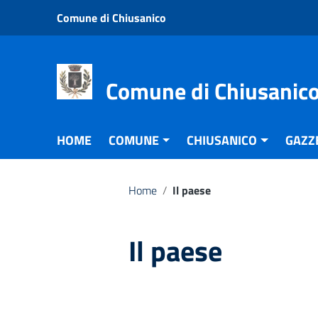
Vai ai contenuti
Comune di Chiusanico
Vai al menu di navigazione
Vai al footer
Comune di Chiusanic
HOME
COMUNE
CHIUSANICO
GAZZ
Home
/
Il paese
Il paese