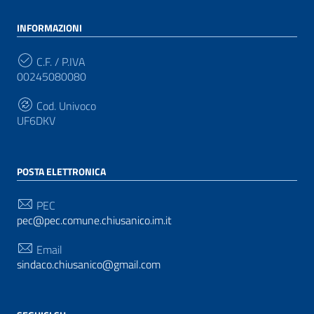
INFORMAZIONI
C.F. / P.IVA
00245080080
Cod. Univoco
UF6DKV
POSTA ELETTRONICA
PEC
pec@pec.comune.chiusanico.im.it
Email
sindaco.chiusanico@gmail.com